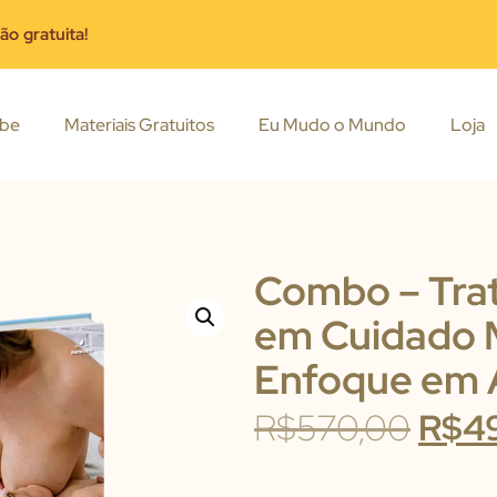
ção gratuita!
ube
Materiais Gratuitos
Eu Mudo o Mundo
Loja
Combo – Trat
em Cuidado M
Enfoque em
R$
570,00
R$
4