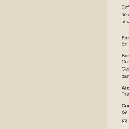
Enf
de 
atu
Fo
Enf
Ser
Con
Ges
ba
At
Pre
Co